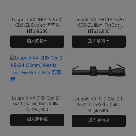
Leupold VX-3HD 1.5-5x20
Leupold VX-3HD 1.5-5x20
CDS-ZL Duplex 倍率鏡
CDS-ZL Illum. FireDot
Twilight Hunter 倍率鏡
NT$19,280
NT$26,880
加入購物車
加入購物車
Leupold VX-5HD Gen 2 1-
Leupold VX-6HD Gen 2 1-
5x24 (30mm) Metric Illum.
6x24 CDS-SZL2 Illum.
FireDot 4 Fine 倍率鏡
NT$52,800
FireDot Duplex 倍率鏡
NT$69,800
加入購物車
加入購物車