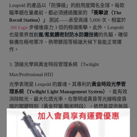
Leupold 的產品以「防彈級」的耐用度聞名全球。每款
瞄準鏡在量產前，都必須通過獨家的
「衝擊波（The
Recoil Station）」
測試——承受高達 5,000 次、相當於
步槍後座力 3 倍的極端衝擊。此外，Leupold
.300 Eagle
也是業界首創
氬/氪氣體密封防水防霧技術
的先驅，確保
裝備在極地寒冷、熱帶驟雨等極端天候下皆能正常運
作。
3. 頂級光學與黃金時段管理系統（Twilight
Max/Professional HD）
光學表現是 Leupold 的靈魂。其專利的
黃金時段光學管
理系統（Twilight Light Management System）
，能有效
消除眩光、最大化透光率，在黎明或黃昏等光線極度昏
暗的關鍵時刻（黃金狩獵/戰術時段），依然能提供無與
倫比的清晰度與高對比度畫面。