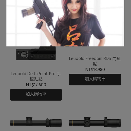
Leupold
預設排序
共 6 件商品
Leupold Freedom RDS 內紅
點
NT$13,980
Leupold DeltaPoint Pro 手
槍紅點
加入購物車
NT$17,600
加入購物車