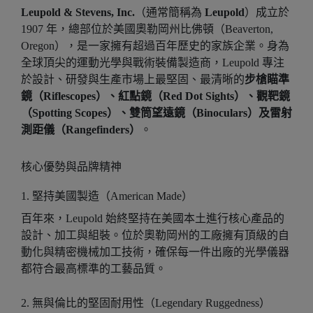
Leupold & Stevens, Inc.
（通常簡稱為
Leupold
）成立於
1907 年，總部位於美國奧勒岡州比佛頓（Beaverton,
Oregon），是一家擁有超過百年歷史的家族企業。身為
全球頂尖的運動光學與戰術裝備製造商，Leupold 專注
於設計、研發與生產市場上最堅固、最清晰的
步槍瞄準
鏡（Riflescopes）、紅點鏡（Red Dot Sights）、觀靶鏡
（Spotting Scopes）、雙筒望遠鏡（Binoculars）及雷射
測距儀（Rangefinders）
。
核心優勢與品牌精神
1. 堅持美國製造（American Made）
百年來，Leupold 始終堅持在美國本土進行核心產品的
設計、加工與組裝。位於奧勒岡州的工廠擁有頂級的自
動化與精密機械加工技術，確保每一件出廠的光學儀器
都符合最高標準的工藝品質。
2. 無與倫比的堅固耐用性（Legendary Ruggedness）