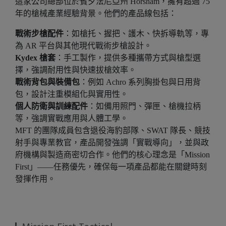
這家公司總部位於賓夕法尼亞州 Horsham，擁有超過 75
年的槍械產業經驗背景。他們的產品線包括：
戰術步槍配件
：如槍托、握把、護木、快拆導軌等，專
為 AR 平台與其他現代戰術步槍設計。
Kydex 槍套
：手工製作，提供多種攜帶方式與槍型選
擇，強調耐用性與快速拔槍效率。
戰術背包與裝備包
：例如 Achro 系列胸掛包與日用背
包，設計注重模組化與實用性。
個人防衛與訓練配件
：如備用照門、彈匣、槍機拉柄
等，強調實戰應用與人體工學。
MFT 的團隊成員包含退役海豹部隊、SWAT 隊長、競技
射手與專業教官，產品開發強調「實戰導向」，並與政
府機構與製造商密切合作。他們的核心理念是「Mission
First」——任務優先，確保每一項產品都能在關鍵時刻
發揮作用。