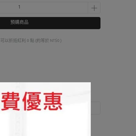
預購商品
 」可以折抵紅利
0
點 (約等於
NT$0
)
運送方式