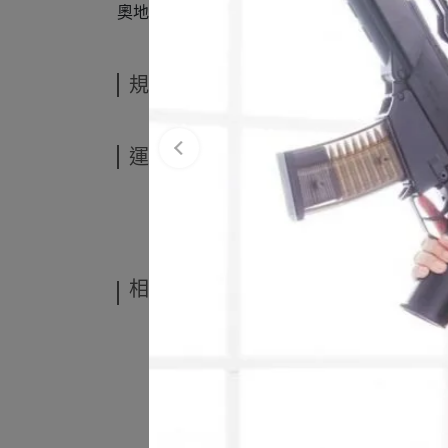
奧地利知名大廠出品，圓型鐵牌與長方型鐵牌～ 長方形:1
規格說明
運送方式
相關商品