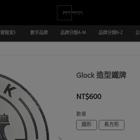
務實驗室》
數字品牌
品牌分類A-M
品牌分類N-Z
公
Glock 造型鐵牌
NT$600
數量
圓形
長方形