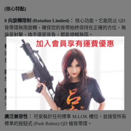
[核心特點]
8 向旋轉限制 (Rotation Limited)：
核心功能。它能防止 QD
背帶環無限旋轉，確保您的背帶始終保持在正確的方位，無
論是射擊、換手還是背負，都能順暢無阻。
極致輕量化與低調：
採用 6061-T6 鋁合金經 CNC 精密加工
而成，並施以軍規 III 型硬質陽極氧化。其骨架化設計使其
重量僅 0.314 盎司 (約 8.9 克)，幾乎不增加任何負擔。
防勾 (Snag-Proof) 設計：
傾斜的幾何外型與圓潤的邊角處
理，能最大限度地減少裝備或衣物的勾扯。
獨家「防丟失」螺絲 (Captured Fastener)：
採用 IWC 獨家
的固定螺絲設計，確保您在安裝或拆卸時，M-LOK T-Nut
不會輕易脫落遺失。
廣泛兼容性：
可安裝於任何標準 M-LOK 槽位，並接受所有
標準的按鈕式 (Push Button) QD 槍背帶環。