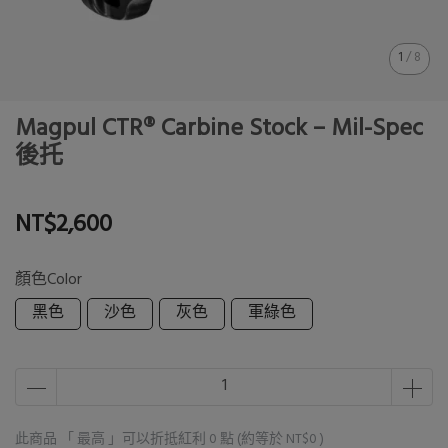
1
/
8
Magpul CTR® Carbine Stock – Mil-Spec
後托
NT$2,600
顏色Color
黑色
沙色
灰色
軍綠色
此商品 「 最高 」可以折抵紅利
0
點 (約等於
NT$0
)