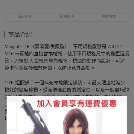
商品介紹
規格說明
運送方式
商品介紹
Magpul CTR（緊湊型/受限型）– 軍用規格型號是 AR15 /
M16 卡賓槍的直接替換槍托，使用軍用規格尺寸的機匣延長
管。流線型 A 型框架專為輕巧、快速的動作而設計，可避
免卡住並保護釋放閂鎖，以防止意外啟動。
CTR 還配備了一個補充摩擦鎖定係統，可最大限度地減少
槍託的過度移動，從而增強武器的穩定性，以及一個靈巧的
QD 吊帶安裝座，可接受任何按鈕式吊帶旋轉。軍用規格型
號包括一個標準的 0.3 英寸厚的橡膠屁股墊，即使在穿著防
彈衣或模組化裝備的情況下，它也能提供積極的肩部支撐，
以防止打滑。