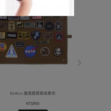
Prop
Rothco-魔鬼氈臂章收集布
NT$900