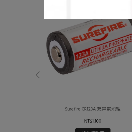
迷彩闊邊帽
Surefire CR123A 充電電池組
NT$1,100