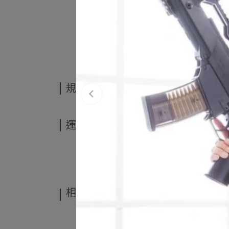
®
SL-B26
內建微型 USB 充電埠的受保護鋰離子
5小時即可充滿電
整合式安全電路可保護電池組免受過度充電/過度
2.75 英吋（7.0 公分）； 1.7 盎司（48 克）
規格說明
運送方式
相關商品