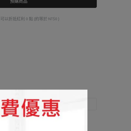
預購商品
 」可以折抵紅利
0
點 (約等於
NT$0
)
運送方式