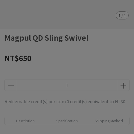
1
/
1
Magpul QD Sling Swivel
NT$650
Redeemable credit(s) per item
0
credit(s) equivalent to
NT$0
Description
Specification
Shipping Method