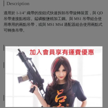
Description
適用於 1-1/4" 織帶的按鈕式快速拆卸吊帶旋轉裝置，與 QD
吊帶連接點相容。錳磷酸鹽精加工鋼。與 MS1 吊帶組合使
用專用的兩點吊帶，或與 MS1 MS4 適配器組合使用兩點式
可轉換吊帶。
Specification
Shipping Method
Related Products